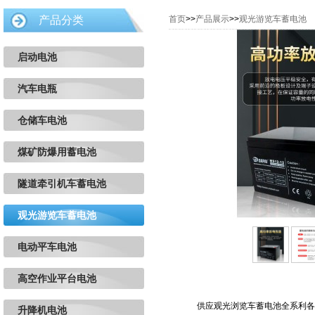
产品分类
首页
>>
产品展示
>>
观光游览车蓄电池
启动电池
汽车电瓶
仓储车电池
煤矿防爆用蓄电池
隧道牵引机车蓄电池
观光游览车蓄电池
电动平车电池
高空作业平台电池
供应观光浏览车蓄电池全系利各
升降机电池