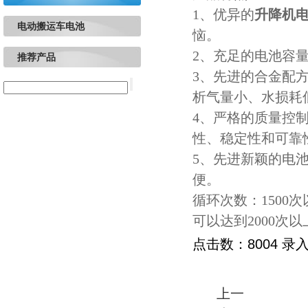
1、优异的
升降机
电动搬运车电池
恼。
2、充足的电池容
推荐产品
3、先进的合金配
析气量小、水损耗
4、严格的质量控
性、稳定性和可靠
5、先进新颖的电
便。
循环次数：150
可以达到2000次以
点击数：8004 录入时间
上一