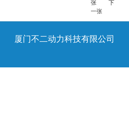
张
下
一张
厦门不二动力科技有限公司