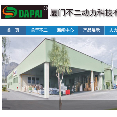
首 页
关于不二
新闻中心
产品展示
人