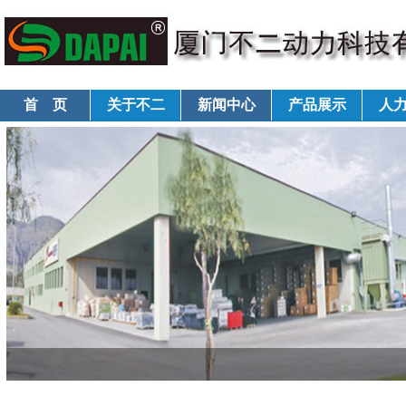
首 页
关于不二
新闻中心
产品展示
人