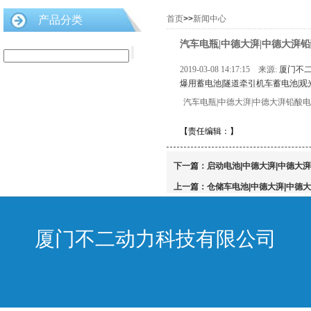
产品分类
首页
>>
新闻中心
汽车电瓶|中德大湃|中德大湃
2019-03-08 14:17:15 来源:
厦门不二
爆用蓄电池|隧道牵引机车蓄电池|观
汽车电瓶|中德大湃|中德大湃铅酸
【责任编辑：
】
下一篇：
启动电池|中德大湃|中德大
上一篇：
仓储车电池|中德大湃|中德
厦门不二动力科技有限公司