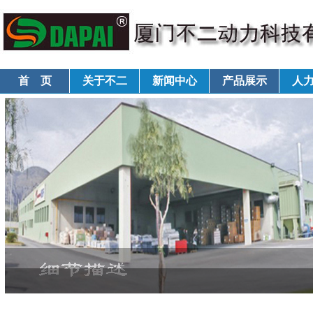
首 页
关于不二
新闻中心
产品展示
人