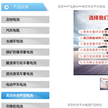
产品分类
首页
>>
产品展示
>>
高空作业平台电池
启动电池
汽车电瓶
仓储车电池
煤矿防爆用蓄电池
隧道牵引机车蓄电池
观光游览车蓄电池
电动平车电池
高空作业平台电池
高空作业平台电池产品特点
升降机电池