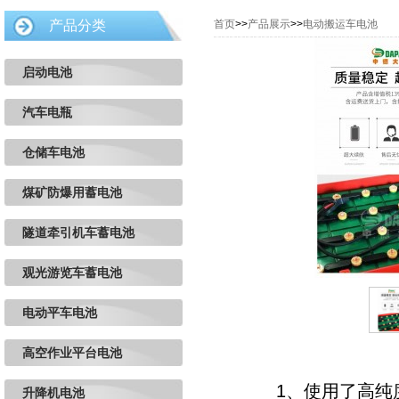
产品分类
首页
>>
产品展示
>>
电动搬运车电池
启动电池
汽车电瓶
仓储车电池
煤矿防爆用蓄电池
隧道牵引机车蓄电池
观光游览车蓄电池
电动平车电池
高空作业平台电池
1、使用了高纯度电
升降机电池