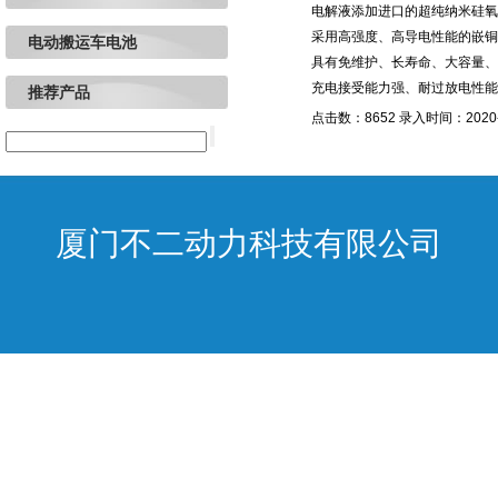
电解液添加进口的超纯纳米硅氧
采用高强度、高导电性能的嵌铜
电动搬运车电池
具有免维护、长寿命、大容量、
充电接受能力强、耐过放电性能
推荐产品
点击数：8652 录入时间：2020-05
厦门不二动力科技有限公司