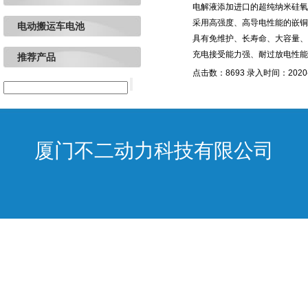
电解液添加进口的超纯纳米硅氧
采用高强度、高导电性能的嵌铜
电动搬运车电池
具有免维护、长寿命、大容量、
充电接受能力强、耐过放电性能
推荐产品
点击数：8693 录入时间：2020-05
厦门不二动力科技有限公司